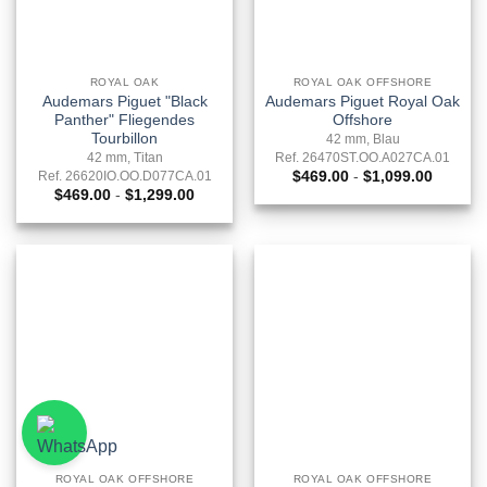
ROYAL OAK
ROYAL OAK OFFSHORE
Audemars Piguet "Black
Audemars Piguet Royal Oak
Panther" Fliegendes
Offshore
Tourbillon
42 mm, Blau
42 mm, Titan
Ref. 26470ST.OO.A027CA.01
Preissp
Ref. 26620IO.OO.D077CA.01
$
469.00
-
$
1,099.00
$469.0
Preisspanne:
$
469.00
-
$
1,299.00
bis
$469.00
$1,099.
bis
$1,299.00
ROYAL OAK OFFSHORE
ROYAL OAK OFFSHORE