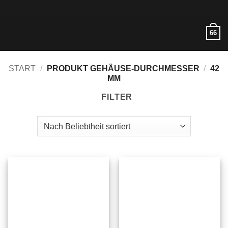
Zum
Inhalt
springen
66
START
/
PRODUKT GEHÄUSE-DURCHMESSER
/
42
MM
FILTER